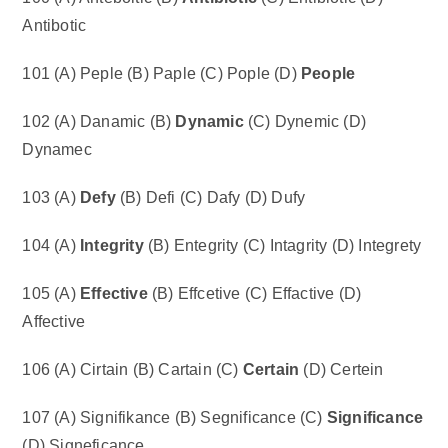
Antibotic
101 (A) Peple (B) Paple (C) Pople (D)
People
102 (A) Danamic (B)
Dynamic
(C) Dynemic (D)
Dynamec
103 (A)
Defy
(B) Defi (C) Dafy (D) Dufy
104 (A)
Integrity
(B) Entegrity (C) Intagrity (D) Integrety
105 (A)
Effective
(B) Effcetive (C) Effactive (D)
Affective
106 (A) Cirtain (B) Cartain (C)
Certain
(D) Certein
107 (A) Signifikance (B) Segnificance (C)
Significance
(D) Signeficance