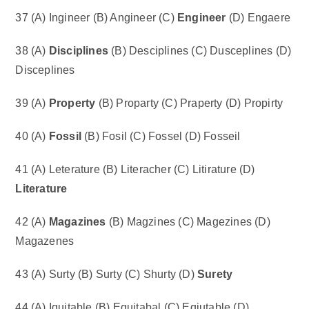
37 (A) Ingineer (B) Angineer (C)
Engineer
(D) Engaere
38 (A)
Disciplines
(B) Desciplines (C) Dusceplines (D)
Disceplines
39 (A)
Property
(B) Proparty (C) Praperty (D) Propirty
40 (A)
Fossil
(B) Fosil (C) Fossel (D) Fosseil
41 (A) Leterature (B) Literacher (C) Litirature (D)
Literature
42 (A)
Magazines
(B) Magzines (C) Magezines (D)
Magazenes
43 (A) Surty (B) Surty (C) Shurty (D)
Surety
44 (A) Iquitable (B) Equitabal (C) Eqiutable (D)