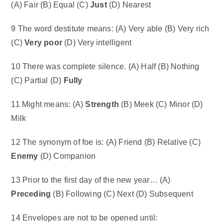
(A) Fair (B) Equal (C)
Just
(D) Nearest
9 The word destitute means: (A) Very able (B) Very rich
(C)
Very poor
(D) Very intelligent
10 There was complete silence. (A) Half (B) Nothing
(C) Partial (D)
Fully
11 Might means: (A)
Strength
(B) Meek (C) Minor (D)
Milk
12 The synonym of foe is: (A) Friend (B) Relative (C)
Enemy
(D) Companion
13 Prior to the first day of the new year… (A)
Preceding
(B) Following (C) Next (D) Subsequent
14 Envelopes are not to be opened until: