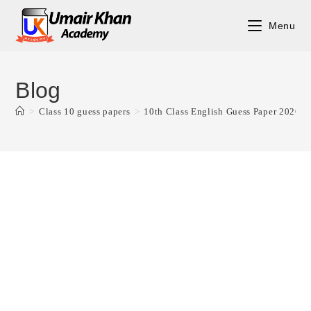
Skip
to
Menu
content
Blog
>
Class 10 guess papers
>
10th Class English Guess Paper 2026 |