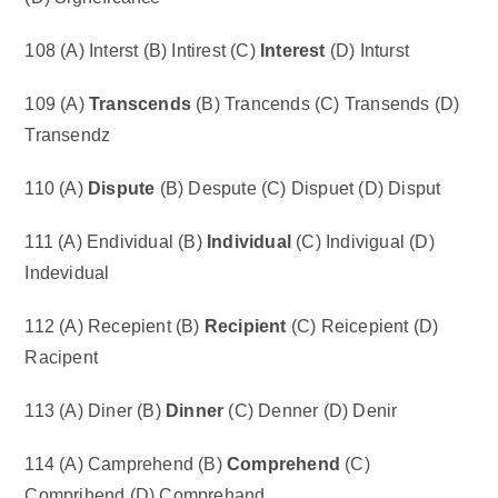
108 (A) Interst (B) Intirest (C)
Interest
(D) Inturst
109 (A)
Transcends
(B) Trancends (C) Transends (D)
Transendz
110 (A)
Dispute
(B) Despute (C) Dispuet (D) Disput
111 (A) Endividual (B)
Individual
(C) Indivigual (D)
Indevidual
112 (A) Recepient (B)
Recipient
(C) Reicepient (D)
Racipent
113 (A) Diner (B)
Dinner
(C) Denner (D) Denir
114 (A) Camprehend (B)
Comprehend
(C)
Comprihend (D) Comprehand