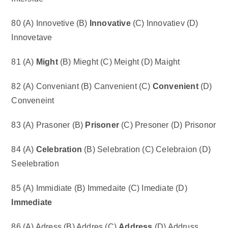
80 (A) Innovetive (B)
Innovative
(C) Innovatiev (D)
Innovetave
81 (A)
Might
(B) Mieght (C) Meight (D) Maight
82 (A) Conveniant (B) Canvenient (C)
Convenient
(D)
Conveneint
83 (A) Prasoner (B)
Prisoner
(C) Presoner (D) Prisonor
84 (A)
Celebration
(B) Selebration (C) Celebraion (D)
Seelebration
85 (A) Immidiate (B) Immedaite (C) Imediate (D)
Immediate
86 (A) Adress (B) Addres (C)
Address
(D) Addruss